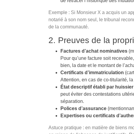
de retracer l’historique des mutati
Exemple : Si Monsieur X a acquis un app
notarié à son nom seul, le tribunal reco
de la communauté.
2. Preuves de la propr
Factures d’achat nominatives
(me
Pour qu’une facture soit recevable, 
bien, la date et le montant de l’acha
Certificats d’immatriculation
(cart
Attention, en cas de co-titularité, 
État descriptif établi par huissier
peut éviter des contestations ultér
séparation.
Polices d’assurance
(mentionnant 
Expertises ou certificats d’authe
Astuce pratique : en matière de biens mobi