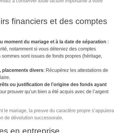
Pensez à conserver toute facture importante à votre
oirs financiers et des comptes
u moment du mariage et à la date de séparation
:
larité, notamment si vous déteniez des comptes
es sommes sont issues de fonds propres (héritage,
s, placements divers
: Récupérez les attestations de
aire.
ts ou justification de l’origine des fonds ayant
our prouver qu’un bien a été acquis avec de l’argent
t le mariage, la preuve du caractère propre s’appuiera
ation de dévolution successorale.
les en entreprise