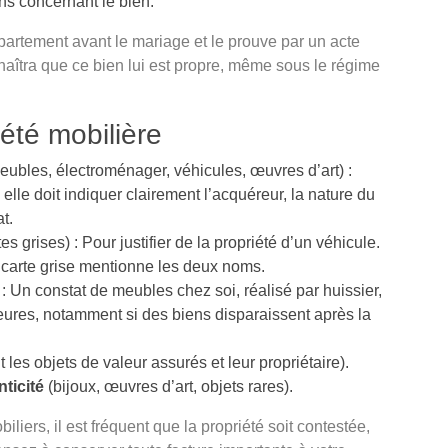
ons concernant le bien.
artement avant le mariage et le prouve par un acte
nnaîtra que ce bien lui est propre, même sous le régime
iété mobilière
ubles, électroménager, véhicules, œuvres d’art) :
elle doit indiquer clairement l’acquéreur, la nature du
t.
es grises) : Pour justifier de la propriété d’un véhicule.
la carte grise mentionne les deux noms.
: Un constat de meubles chez soi, réalisé par huissier,
ieures, notamment si des biens disparaissent après la
les objets de valeur assurés et leur propriétaire).
nticité
(bijoux, œuvres d’art, objets rares).
liers, il est fréquent que la propriété soit contestée,