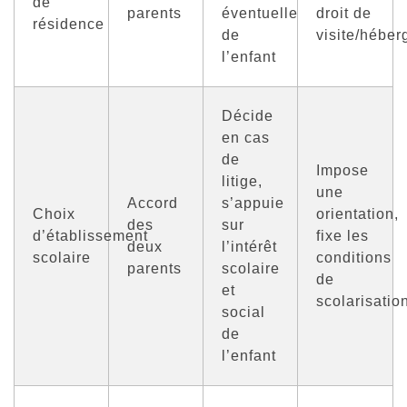
de
parents
éventuelle
droit de
résidence
de
visite/hébe
l’enfant
Décide
en cas
de
Impose
litige,
une
Accord
s’appuie
Choix
orientation,
des
sur
d’établissement
fixe les
deux
l’intérêt
scolaire
conditions
parents
scolaire
de
et
scolarisatio
social
de
l’enfant