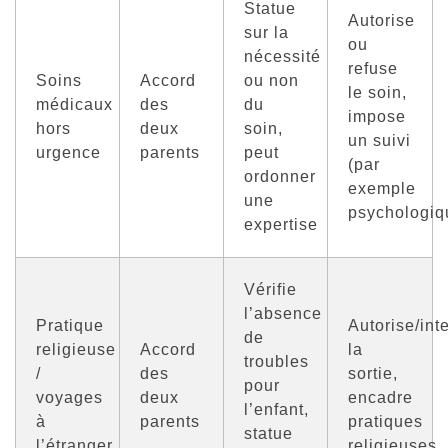
Statue
Autorise
sur la
ou
nécessité
refuse
Soins
Accord
ou non
le soin,
médicaux
des
du
impose
hors
deux
soin,
un suivi
urgence
parents
peut
(par
ordonner
exemple
une
psychologiq
expertise
Vérifie
l’absence
Pratique
Autorise/inte
de
religieuse
Accord
la
troubles
/
des
sortie,
pour
voyages
deux
encadre
l’enfant,
à
parents
pratiques
statue
l’étranger
religieuses