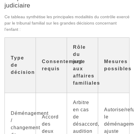
judiciaire
Ce tableau synthétise les principales modalités du contrôle exercé
par le tribunal familial sur les grandes décisions concernant
l’enfant :
Rôle
du
Type
Consentement
juge
Mesures
de
requis
aux
possibles
décision
affaires
familiales
Arbitre
en cas
Autorise/ref
Déménagement
Accord
de
le
/
des
désaccord,
déménageme
changement
deux
audition
ajuste