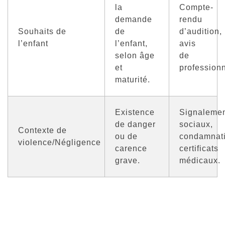
la
Compte-
demande
rendu
Souhaits de
de
d’audition,
l’enfant
l’enfant,
avis
selon âge
de
et
professionn
maturité.
Existence
Signaleme
de danger
sociaux,
Contexte de
ou de
condamnati
violence/Négligence
carence
certificats
grave.
médicaux.