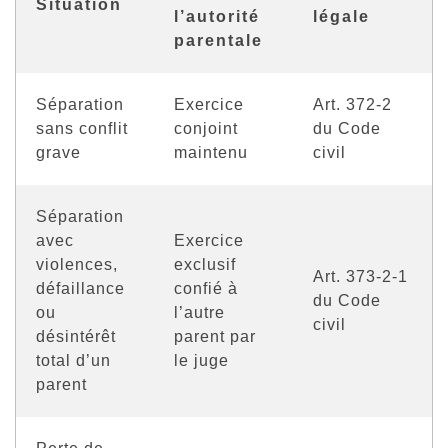
Situation
l’autorité
légale
parentale
Séparation
Exercice
Art. 372-2
sans conflit
conjoint
du Code
grave
maintenu
civil
Séparation
avec
Exercice
violences,
exclusif
Art. 373-2-1
défaillance
confié à
du Code
ou
l’autre
civil
désintérêt
parent par
total d’un
le juge
parent