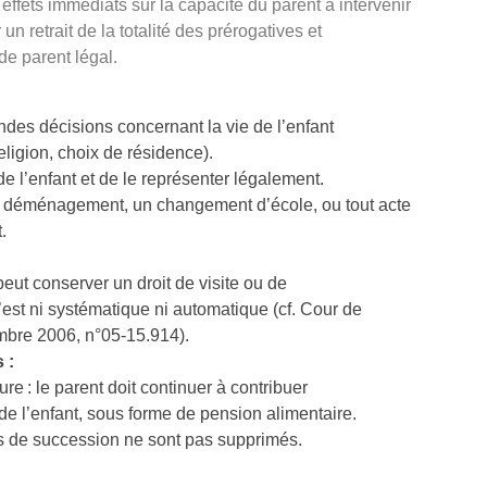
 effets immédiats sur la capacité du parent à intervenir
 un retrait de la totalité des prérogatives et
de parent légal.
ndes décisions concernant la vie de l’enfant
religion, choix de résidence).
de l’enfant et de le représenter légalement.
un déménagement, un changement d’école, ou tout acte
.
peut conserver un droit de visite ou de
est ni systématique ni automatique (cf. Cour de
embre 2006, n°05-15.914).
 :
re : le parent doit continuer à contribuer
de l’enfant, sous forme de pension alimentaire.
oits de succession ne sont pas supprimés.